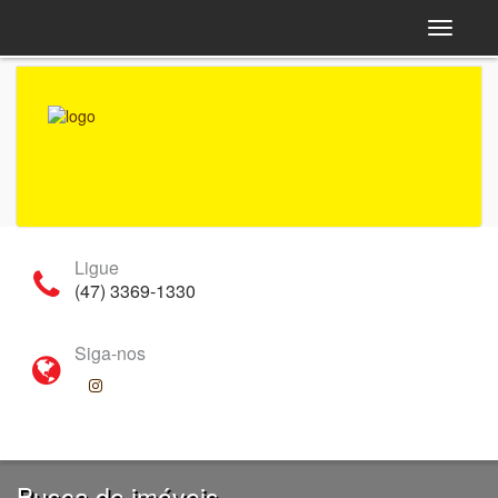
Navega
Ligue
(47) 3369-1330
Siga-nos
Busca de imóveis