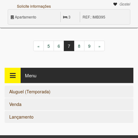
Gostei
Solicite informações
Apartamento
3
REF.: IMB395
«
5
6
7
8
9
»
Menu
Aluguel (Temporada)
Venda
Lançamento