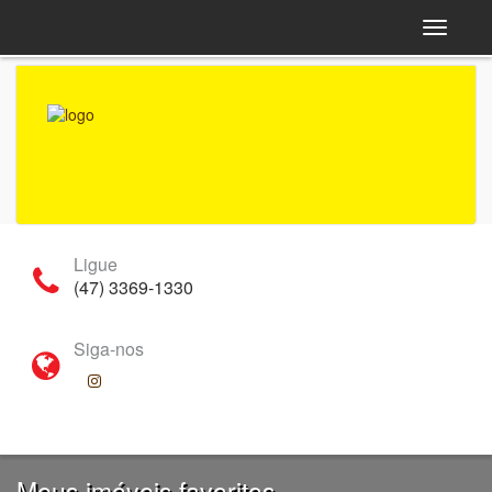
Navega
Ligue
(47) 3369-1330
Siga-nos
Meus imóveis favoritos