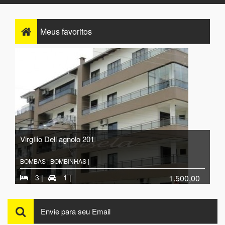
Meus
favoritos
Virgílio Dell agnolo 201
BOMBAS | BOMBINHAS |
3 |
1 |
1.500,00
3 quartos , 3 banheiros , 1 vaga de garagem , ocupação
Envie para seu Email
máxima: 6 pessoas , distância da praia: até 50 metros.