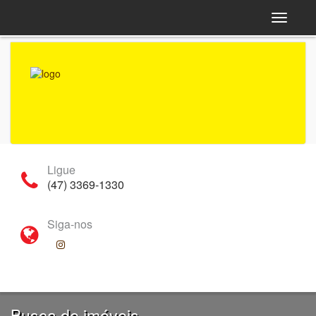
Navega
Ligue
(47) 3369-1330
Siga-nos
Busca de imóveis