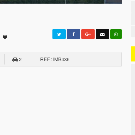
i
2
REF.: IMB435