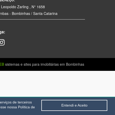
. Leopoldo Zarling , N° 1658
mbas - Bombinhas / Santa Catarina
ga:
EB
sistemas e sites para imobiliárias em Bombinhas
rviços de terceiros
Entendi e Aceito
sse nossa Política de