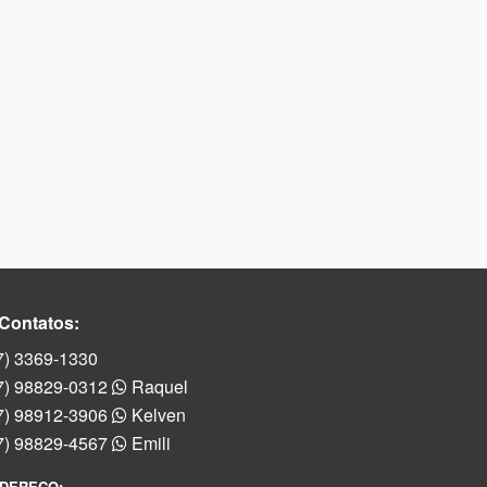
Contatos:
7) 3369-1330
7) 98829-0312
Raquel
7) 98912-3906
Kelven
7) 98829-4567
Emili
DEREÇO: