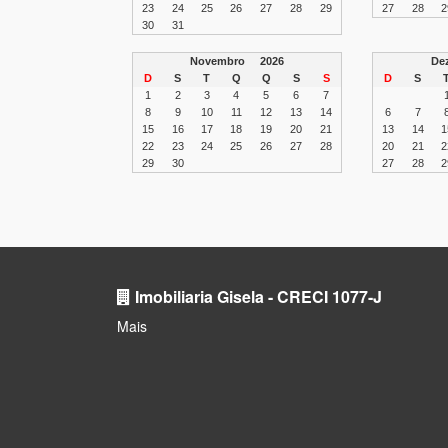
23
24
25
26
27
28
29
27
28
2
30
31
Novembro
2026
De
D
S
T
Q
Q
S
S
D
S
1
2
3
4
5
6
7
8
9
10
11
12
13
14
6
7
15
16
17
18
19
20
21
13
14
1
22
23
24
25
26
27
28
20
21
2
29
30
27
28
2
Imobiliaria Gisela - CRECI 1077-J
Mais