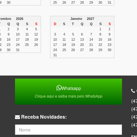
9
30
25
26
27
28
29
30
31
zembro
2026
Janeiro
2027
T
Q
Q
S
S
D
S
T
Q
Q
S
S
1
2
3
4
5
1
2
8
9
10
11
12
3
4
5
6
7
8
9
5
16
17
18
19
10
11
12
13
14
15
16
2
23
24
25
26
17
18
19
20
21
22
23
9
30
31
24
25
26
27
28
29
30
31
Whatsapp
Clique aqui e saiba mais pelo WhatsApp
(4
(4
Receba Novidades:
(4
(4
EN