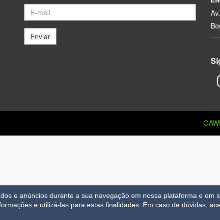
Av
Bo
Enviar
Si
OAW
eúdos e anúncios durante a sua navegação em nossa plataforma e em se
FALE AGORA PELO WHASTAPP
nformações e utilizá-las para estas finalidades.
Em caso de dúvidas, ace
Escolha um dos Corretores e clique para falar direto com ele