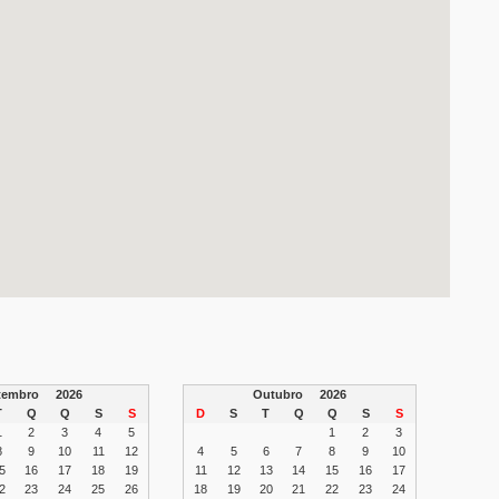
etembro
2026
Outubro
2026
T
Q
Q
S
S
D
S
T
Q
Q
S
S
1
2
3
4
5
1
2
3
8
9
10
11
12
4
5
6
7
8
9
10
5
16
17
18
19
11
12
13
14
15
16
17
2
23
24
25
26
18
19
20
21
22
23
24