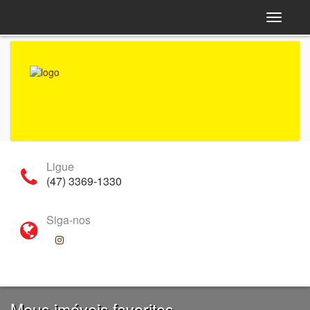
Navega
Ligue
(47) 3369-1330
Siga-nos
Meus imóveis favoritos