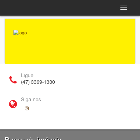
Navega
Ligue
(47) 3369-1330
Siga-nos
Busca de imóveis