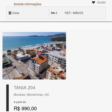
Gostei
Solicite informações
Casa
4
REF.: IMB433
TANIA 204
Bombas | Bombinhas | SC
A partir de:
R$ 990,00