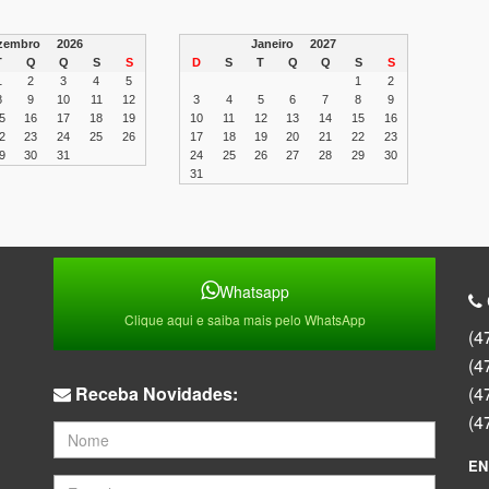
zembro
2026
Janeiro
2027
T
Q
Q
S
S
D
S
T
Q
Q
S
S
1
2
3
4
5
1
2
8
9
10
11
12
3
4
5
6
7
8
9
5
16
17
18
19
10
11
12
13
14
15
16
2
23
24
25
26
17
18
19
20
21
22
23
9
30
31
24
25
26
27
28
29
30
31
Whatsapp
Clique aqui e saiba mais pelo WhatsApp
(4
(4
Receba Novidades:
(4
(4
EN