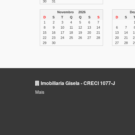
30
31
Novembro
2026
De
D
S
T
Q
Q
S
S
D
S
1
2
3
4
5
6
7
8
9
10
11
12
13
14
6
7
15
16
17
18
19
20
21
13
14
1
22
23
24
25
26
27
28
20
21
2
29
30
27
28
2
Imobiliaria Gisela - CRECI 1077-J
Mais