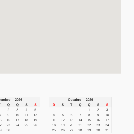
etembro
2026
Outubro
2026
T
Q
Q
S
S
D
S
T
Q
Q
S
S
1
2
3
4
5
1
2
3
8
9
10
11
12
4
5
6
7
8
9
10
5
16
17
18
19
11
12
13
14
15
16
17
2
23
24
25
26
18
19
20
21
22
23
24
9
30
25
26
27
28
29
30
31