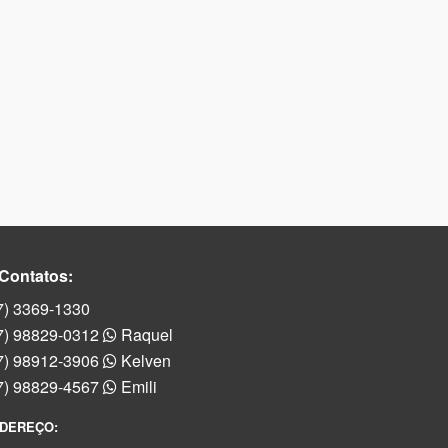
Contatos:
7) 3369-1330
7) 98829-0312
Raquel
7) 98912-3906
Kelven
7) 98829-4567
Emili
DEREÇO: