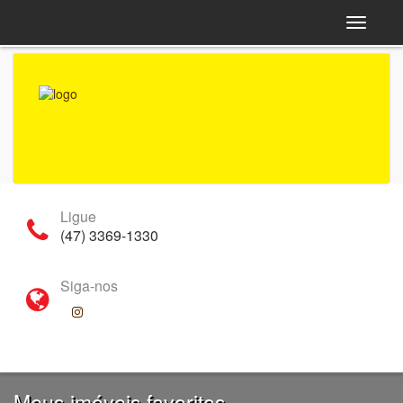
Navega
Ligue
(47) 3369-1330
Siga-nos
Meus imóveis favoritos