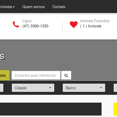
(current)
Imóveis
Quem somos
Contato
Ligue
Imóveis Favoritos
(47) 3369-1330
(
1
) Imóveis
os
pida
Cidade
Bairro