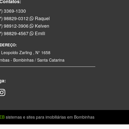
Contatos:
7) 3369-1330
7) 98829-0312
Raquel
7) 98912-3906
Kelven
7) 98829-4567
Emili
DEREÇO:
. Leopoldo Zarling , N° 1658
mbas - Bombinhas / Santa Catarina
ga:
EB
sistemas e sites para imobiliárias em Bombinhas